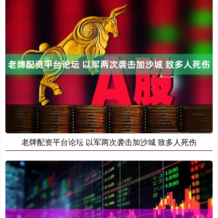
老牌配资平台论坛 以军两次袭击加沙城 致多人死伤