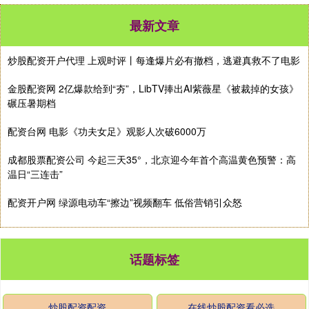
最新文章
炒股配资开户代理 上观时评丨每逢爆片必有撤档，逃避真救不了电影
金股配资网 2亿爆款给到“夯”，LibTV捧出AI紫薇星《被裁掉的女孩》
碾压暑期档
配资台网 电影《功夫女足》观影人次破6000万
成都股票配资公司 今起三天35°，北京迎今年首个高温黄色预警：高
温日“三连击”
配资开户网 绿源电动车“擦边”视频翻车 低俗营销引众怒
话题标签
炒股配资配资
在线炒股配资看必选