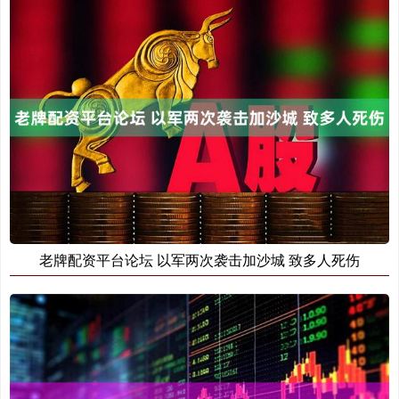
老牌配资平台论坛 以军两次袭击加沙城 致多人死伤